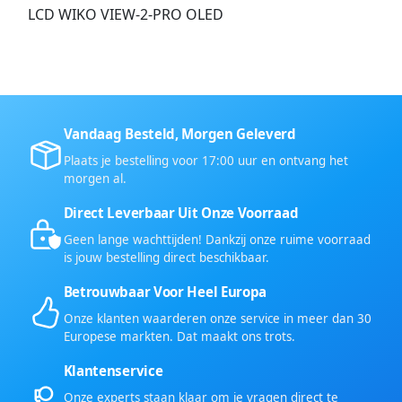
LCD WIKO VIEW-2-PRO OLED
Vandaag Besteld, Morgen Geleverd
Plaats je bestelling voor 17:00 uur en ontvang het
morgen al.
Direct Leverbaar Uit Onze Voorraad
Geen lange wachttijden! Dankzij onze ruime voorraad
is jouw bestelling direct beschikbaar.
Betrouwbaar Voor Heel Europa
Onze klanten waarderen onze service in meer dan 30
Europese markten. Dat maakt ons trots.
Klantenservice
Onze experts staan klaar om je vragen direct te