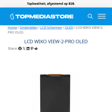
Topkwaliteit, afgestemd op B2B.
Home
/
Onderdelen
/
LCD Schermen
/
OLED
/ LCD WIKO VIEW-2-
PRO OLED
LCD WIKO VIEW-2-PRO OLED
Facebook
X
LinkedIn
Pinterest
Reddit
Share: