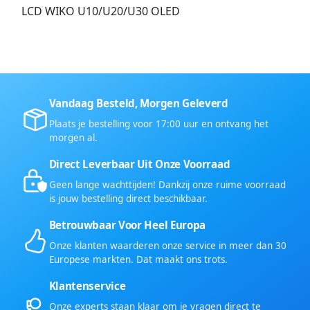
LCD WIKO U10/U20/U30 OLED
Vandaag Besteld, Morgen Geleverd
Plaats je bestelling voor 17:00 uur en ontvang het
morgen al.
Direct Leverbaar Uit Onze Voorraad
Geen lange wachttijden! Dankzij onze ruime voorraad
is jouw bestelling direct beschikbaar.
Betrouwbaar Voor Heel Europa
Onze klanten waarderen onze service in meer dan 30
Europese markten. Dat maakt ons trots.
Klantenservice
Onze experts staan klaar om je vragen direct te