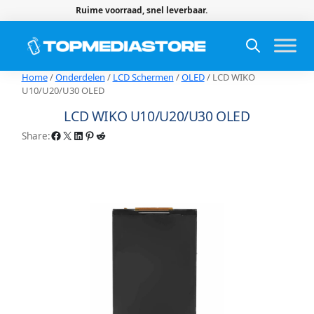
Ruime voorraad, snel leverbaar.
Home
/
Onderdelen
/
LCD Schermen
/
OLED
/ LCD WIKO
U10/U20/U30 OLED
LCD WIKO U10/U20/U30 OLED
Facebook
X
LinkedIn
Pinterest
Reddit
Share: