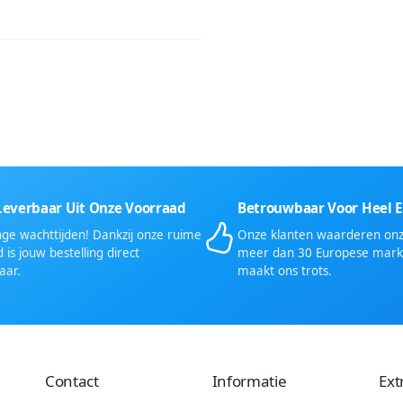
Leverbaar Uit Onze Voorraad
Betrouwbaar Voor Heel 
ge wachttijden! Dankzij onze ruime
Onze klanten waarderen onze
 is jouw bestelling direct
meer dan 30 Europese mark
aar.
maakt ons trots.
Contact
Informatie
Ext