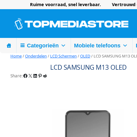
Ruime voorraad, snel leverbaar. Vertrouwd d
Categorieën
Mobiele telefoons
Home
/
Onderdelen
/
LCD Schermen
/
OLED
/ LCD SAMSUNG M13 OL
LCD SAMSUNG M13 OLED
Facebook
X
LinkedIn
Pinterest
Reddit
Share: