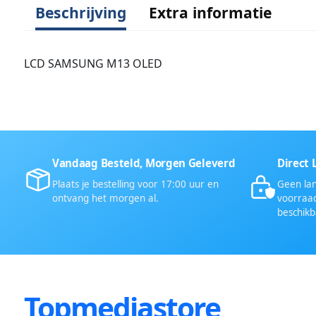
Beschrijving
Extra informatie
LCD SAMSUNG M13 OLED
Vandaag Besteld, Morgen Geleverd
Direct 
Plaats je bestelling voor 17:00 uur en
Geen lan
ontvang het morgen al.
voorraad
beschikb
Topmediastore