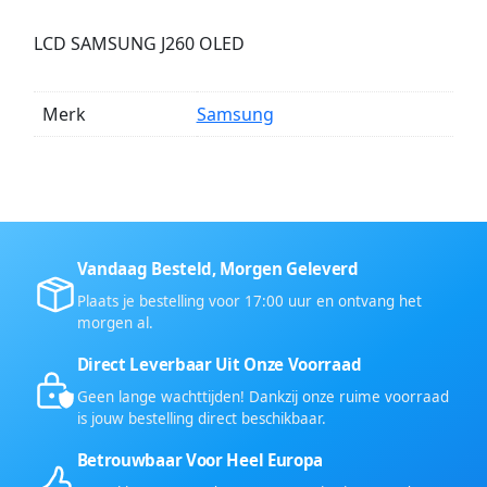
LCD SAMSUNG J260 OLED
Merk
Samsung
Vandaag Besteld, Morgen Geleverd
Plaats je bestelling voor 17:00 uur en ontvang het
morgen al.
Direct Leverbaar Uit Onze Voorraad
Geen lange wachttijden! Dankzij onze ruime voorraad
is jouw bestelling direct beschikbaar.
Betrouwbaar Voor Heel Europa