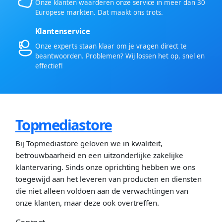
Onze klanten waarderen onze service in meer dan 30
Europese markten. Dat maakt ons trots.
Klantenservice
Onze experts staan klaar om je vragen direct te
beantwoorden. Problemen? Wij lossen het op, snel en
effectief!
Topmediastore
Bij Topmediastore geloven we in kwaliteit,
betrouwbaarheid en een uitzonderlijke zakelijke
klantervaring. Sinds onze oprichting hebben we ons
toegewijd aan het leveren van producten en diensten
die niet alleen voldoen aan de verwachtingen van
onze klanten, maar deze ook overtreffen.