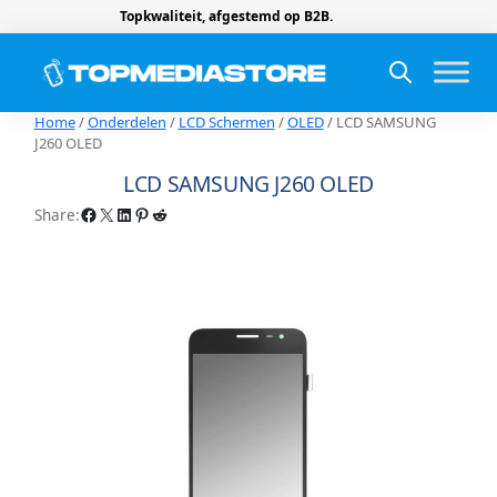
Topkwaliteit, afgestemd op B2B.
Home
/
Onderdelen
/
LCD Schermen
/
OLED
/ LCD SAMSUNG
J260 OLED
LCD SAMSUNG J260 OLED
Facebook
X
LinkedIn
Pinterest
Reddit
Share: