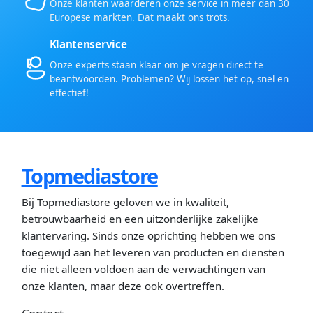
Onze klanten waarderen onze service in meer dan 30
Europese markten. Dat maakt ons trots.
Klantenservice
Onze experts staan klaar om je vragen direct te
beantwoorden. Problemen? Wij lossen het op, snel en
effectief!
Topmediastore
Bij Topmediastore geloven we in kwaliteit,
betrouwbaarheid en een uitzonderlijke zakelijke
klantervaring. Sinds onze oprichting hebben we ons
toegewijd aan het leveren van producten en diensten
die niet alleen voldoen aan de verwachtingen van
onze klanten, maar deze ook overtreffen.