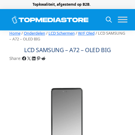
Topkwaliteit, afgestemd op B2B.
Home
/
Onderdelen
/
LCD Schermen
/
W/F Oled
/ LCD SAMSUNG
– A72 – OLED BIG
LCD SAMSUNG – A72 – OLED BIG
Facebook
X
LinkedIn
Pinterest
Reddit
Share: