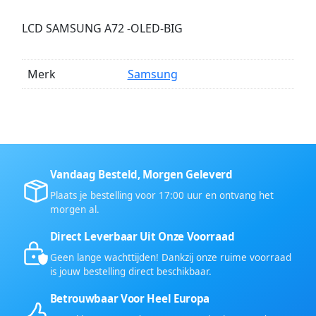
LCD SAMSUNG A72 -OLED-BIG
Merk
Samsung
Vandaag Besteld, Morgen Geleverd
Plaats je bestelling voor 17:00 uur en ontvang het
morgen al.
Direct Leverbaar Uit Onze Voorraad
Geen lange wachttijden! Dankzij onze ruime voorraad
is jouw bestelling direct beschikbaar.
Betrouwbaar Voor Heel Europa