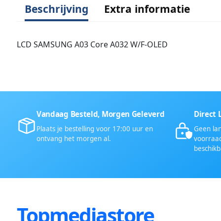
Beschrijving
Extra informatie
LCD SAMSUNG A03 Core A032 W/F-OLED
Vandaag Besteld, Morgen Geleverd
Direct 
Plaats je bestelling voor 17:00 uur en
Geen lan
ontvang het morgen al.
voorraad
beschikb
Topmediastore