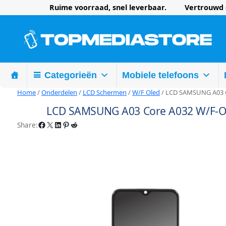
Ruime voorraad, snel leverbaar. Vertrouwd d
Categorieën
Mobiele telefoons
Home
/
Onderdelen
/
LCD Schermen
/
W/F Oled
/ LCD SAMSUNG A03 
LCD SAMSUNG A03 Core A032 W/F-
Facebook
X
LinkedIn
Pinterest
Reddit
Share: