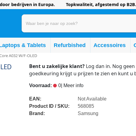
oor bedrijven in Europa. Topkwaliteit, afgestemd op B2B.
Laptops & Tablets
Refurbished
Accessoires
Core A032 W/F-OLED
OLED
Bent u zakelijke klant?
Log dan in. Nog geen 
goedkeuring krijgt u prijzen te zien en kunt u 
Voorraad:
0
| Meer info
EAN:
Not Available
Product ID / SKU:
568085
Brand:
Samsung