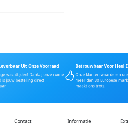
Leverbaar Uit Onze Voorraad
Betrouwbaar Voor Heel 
ge wachttijden! Dankzij onze ruime
Onze klanten waarderen onze
 is jouw bestelling direct
meer dan 30 Europese mark
aar.
maakt ons trots.
Contact
Informatie
Ext