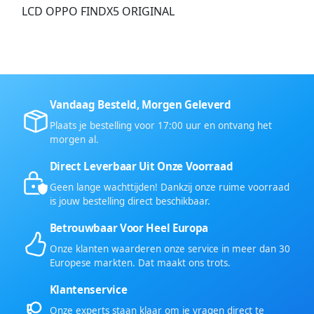
LCD OPPO FINDX5 ORIGINAL
Vandaag Besteld, Morgen Geleverd
Plaats je bestelling voor 17:00 uur en ontvang het
morgen al.
Direct Leverbaar Uit Onze Voorraad
Geen lange wachttijden! Dankzij onze ruime voorraad
is jouw bestelling direct beschikbaar.
Betrouwbaar Voor Heel Europa
Onze klanten waarderen onze service in meer dan 30
Europese markten. Dat maakt ons trots.
Klantenservice
Onze experts staan klaar om je vragen direct te