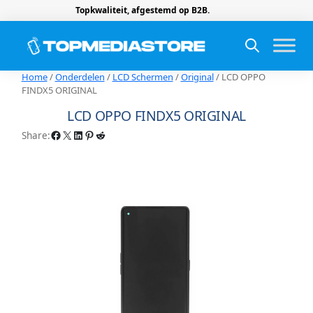
Topkwaliteit, afgestemd op B2B.
Home
/
Onderdelen
/
LCD Schermen
/
Original
/ LCD OPPO
FINDX5 ORIGINAL
LCD OPPO FINDX5 ORIGINAL
Facebook
X
LinkedIn
Pinterest
Reddit
Share: