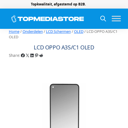
Topkwaliteit, afgestemd op B2B.
Home
/
Onderdelen
/
LCD Schermen
/
OLED
/ LCD OPPO A3S/C1
OLED
LCD OPPO A3S/C1 OLED
Facebook
X
LinkedIn
Pinterest
Reddit
Share: