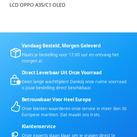
LCD OPPO A3S/C1 OLED
Vandaag Besteld, Morgen Geleverd
Plaats je bestelling voor 17:00 uur en ontvang het
morgen al.
Direct Leverbaar Uit Onze Voorraad
Geen lange wachttijden! Dankzij onze ruime voorraad
is jouw bestelling direct beschikbaar.
Betrouwbaar Voor Heel Europa
Onze klanten waarderen onze service in meer dan 30
Europese markten. Dat maakt ons trots.
Klantenservice
Onze experts staan klaar om je vragen direct te