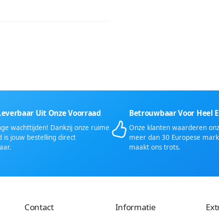
Leverbaar Uit Onze Voorraad
Betrouwbaar Voor Heel 
ge wachttijden! Dankzij onze ruime
Onze klanten waarderen onze
 is jouw bestelling direct
meer dan 30 Europese mark
aar.
maakt ons trots.
Contact
Informatie
Ext