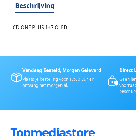
Beschrijving
LCD ONE PLUS 1+7 OLED
Vandaag Besteld, Morgen Geleverd
Direct 
Plaats je bestelling voor 17:00 uur en
Geen lan
ontvang het morgen al.
voorraad
beschikb
Topmediastore