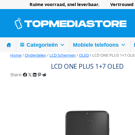
Ruime voorraad, snel leverbaar. Vertrouwd d
Categorieën
Mobiele telefoons
Home
/
Onderdelen
/
LCD Schermen
/
OLED
/ LCD ONE PLUS 1+7 OL
LCD ONE PLUS 1+7 OLED
Facebook
X
LinkedIn
Pinterest
Reddit
Share: