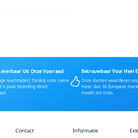
Leverbaar Uit Onze Voorraad
Betrouwbaar Voor Heel 
ge wachttijden! Dankzij onze ruime
Onze klanten waarderen onze
 is jouw bestelling direct
meer dan 30 Europese mark
aar.
maakt ons trots.
Contact
Informatie
Ext