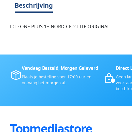
Beschrijving
LCD ONE PLUS 1+-NORD-CE-2-LITE ORIGINAL
Vandaag Besteld, Morgen Geleverd
Direct 
Plaats je bestelling voor 17:00 uur en
Geen lan
ontvang het morgen al.
voorraad
beschikb
Topmediastore