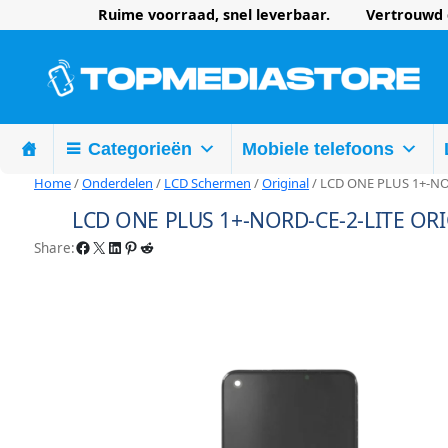
Ruime voorraad, snel leverbaar. Vertrouwd d
Categorieën
Mobiele telefoons
Home
/
Onderdelen
/
LCD Schermen
/
Original
/ LCD ONE PLUS 1+-NO
LCD ONE PLUS 1+-NORD-CE-2-LITE OR
Facebook
X
LinkedIn
Pinterest
Reddit
Share: