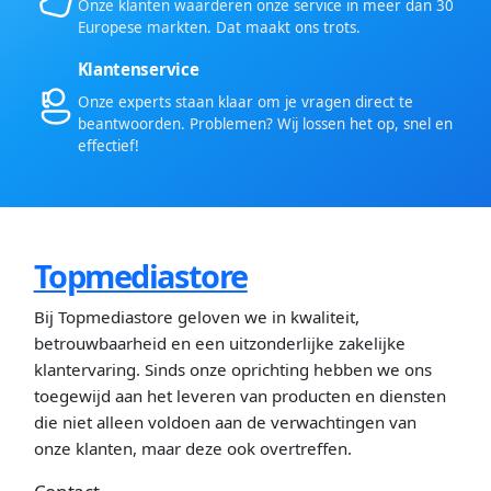
Onze klanten waarderen onze service in meer dan 30
Europese markten. Dat maakt ons trots.
Klantenservice
Onze experts staan klaar om je vragen direct te
beantwoorden. Problemen? Wij lossen het op, snel en
effectief!
Topmediastore
Bij Topmediastore geloven we in kwaliteit,
betrouwbaarheid en een uitzonderlijke zakelijke
klantervaring. Sinds onze oprichting hebben we ons
toegewijd aan het leveren van producten en diensten
die niet alleen voldoen aan de verwachtingen van
onze klanten, maar deze ook overtreffen.