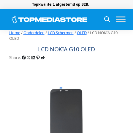
Topkwaliteit, afgestemd op B2B.
Home
/
Onderdelen
/
LCD Schermen
/
OLED
/ LCD NOKIA G10
OLED
LCD NOKIA G10 OLED
Facebook
X
LinkedIn
Pinterest
Reddit
Share: