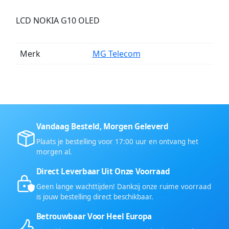
LCD NOKIA G10 OLED
Merk
MG Telecom
Vandaag Besteld, Morgen Geleverd
Plaats je bestelling voor 17:00 uur en ontvang het
morgen al.
Direct Leverbaar Uit Onze Voorraad
Geen lange wachttijden! Dankzij onze ruime voorraad
is jouw bestelling direct beschikbaar.
Betrouwbaar Voor Heel Europa