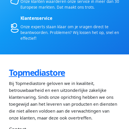
Onze klanten waarderen onze service in meer dan 30
Europese markten. Dat maakt ons trots.
Klantenservice
Onze experts staan klaar om je vragen direct te
beantwoorden. Problemen? Wij lossen het op, snel en
effectief!
Topmediastore
Bij Topmediastore geloven we in kwaliteit,
betrouwbaarheid en een uitzonderlijke zakelijke
klantervaring. Sinds onze oprichting hebben we ons
toegewijd aan het leveren van producten en diensten
die niet alleen voldoen aan de verwachtingen van
onze klanten, maar deze ook overtreffen.