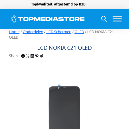
Topkwaliteit, afgestemd op B2B.
Home
/
Onderdelen
/
LCD Schermen
/
OLED
/ LCD NOKIA C21
OLED
LCD NOKIA C21 OLED
Facebook
X
LinkedIn
Pinterest
Reddit
Share: