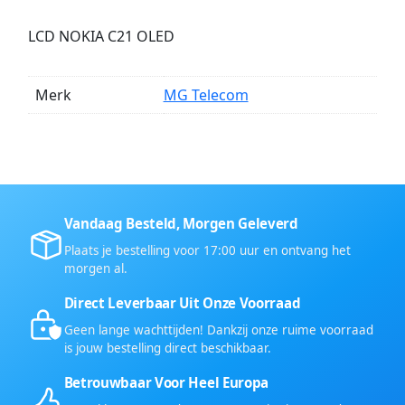
LCD NOKIA C21 OLED
Merk
MG Telecom
Vandaag Besteld, Morgen Geleverd
Plaats je bestelling voor 17:00 uur en ontvang het
morgen al.
Direct Leverbaar Uit Onze Voorraad
Geen lange wachttijden! Dankzij onze ruime voorraad
is jouw bestelling direct beschikbaar.
Betrouwbaar Voor Heel Europa