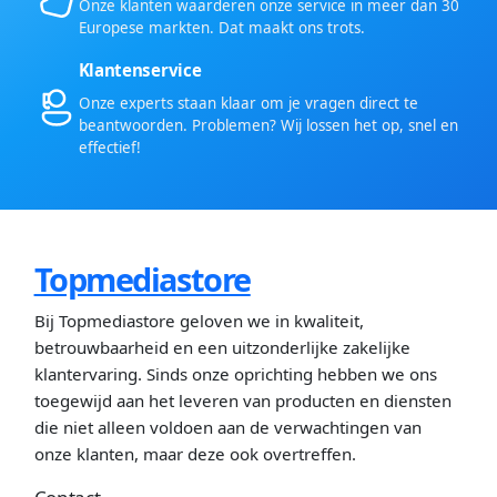
Onze klanten waarderen onze service in meer dan 30
Europese markten. Dat maakt ons trots.
Klantenservice
Onze experts staan klaar om je vragen direct te
beantwoorden. Problemen? Wij lossen het op, snel en
effectief!
Topmediastore
Bij Topmediastore geloven we in kwaliteit,
betrouwbaarheid en een uitzonderlijke zakelijke
klantervaring. Sinds onze oprichting hebben we ons
toegewijd aan het leveren van producten en diensten
die niet alleen voldoen aan de verwachtingen van
onze klanten, maar deze ook overtreffen.