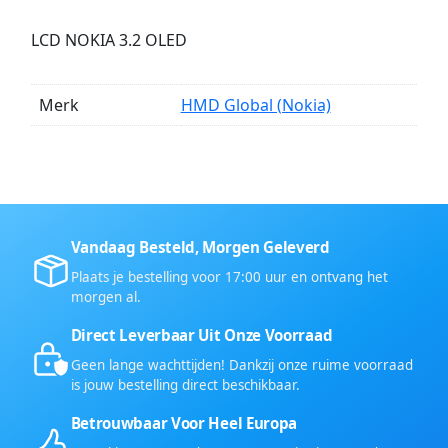
LCD NOKIA 3.2 OLED
Merk
HMD Global (Nokia)
Vandaag Besteld, Morgen Geleverd
Plaats je bestelling voor 17:00 uur en ontvang het
morgen al.
Direct Leverbaar Uit Onze Voorraad
Geen lange wachttijden! Dankzij onze ruime voorraad
is jouw bestelling direct beschikbaar.
Betrouwbaar Voor Heel Europa