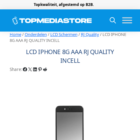
Topkwaliteit, afgestemd op B2B.
Home
/
Onderdelen
/
LCD Schermen
/
RJ Quality
/ LCD IPHONE
8G AAA RJ QUALITY INCELL
LCD IPHONE 8G AAA RJ QUALITY
INCELL
Facebook
X
LinkedIn
Pinterest
Reddit
Share: