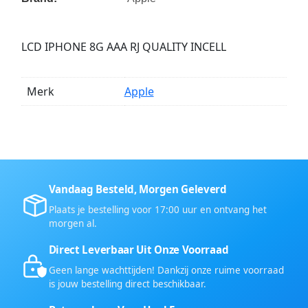
LCD IPHONE 8G AAA RJ QUALITY INCELL
Merk
Apple
Vandaag Besteld, Morgen Geleverd
Plaats je bestelling voor 17:00 uur en ontvang het
morgen al.
Direct Leverbaar Uit Onze Voorraad
Geen lange wachttijden! Dankzij onze ruime voorraad
is jouw bestelling direct beschikbaar.