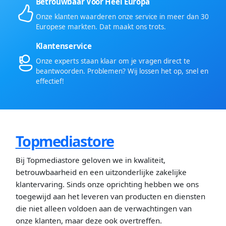
Betrouwbaar Voor Heel Europa
Onze klanten waarderen onze service in meer dan 30
Europese markten. Dat maakt ons trots.
Klantenservice
Onze experts staan klaar om je vragen direct te
beantwoorden. Problemen? Wij lossen het op, snel en
effectief!
Topmediastore
Bij Topmediastore geloven we in kwaliteit,
betrouwbaarheid en een uitzonderlijke zakelijke
klantervaring. Sinds onze oprichting hebben we ons
toegewijd aan het leveren van producten en diensten
die niet alleen voldoen aan de verwachtingen van
onze klanten, maar deze ook overtreffen.