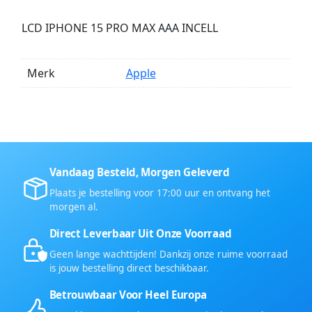
LCD IPHONE 15 PRO MAX AAA INCELL
Merk
Apple
Vandaag Besteld, Morgen Geleverd
Plaats je bestelling voor 17:00 uur en ontvang het
morgen al.
Direct Leverbaar Uit Onze Voorraad
Geen lange wachttijden! Dankzij onze ruime voorraad
is jouw bestelling direct beschikbaar.
Betrouwbaar Voor Heel Europa