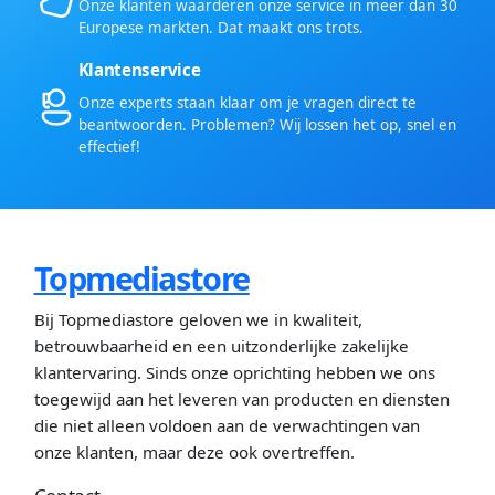
Onze klanten waarderen onze service in meer dan 30
Europese markten. Dat maakt ons trots.
Klantenservice
Onze experts staan klaar om je vragen direct te
beantwoorden. Problemen? Wij lossen het op, snel en
effectief!
Topmediastore
Bij Topmediastore geloven we in kwaliteit,
betrouwbaarheid en een uitzonderlijke zakelijke
klantervaring. Sinds onze oprichting hebben we ons
toegewijd aan het leveren van producten en diensten
die niet alleen voldoen aan de verwachtingen van
onze klanten, maar deze ook overtreffen.