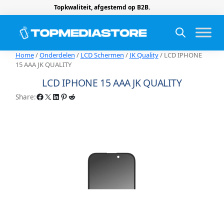
Topkwaliteit, afgestemd op B2B.
Home
/
Onderdelen
/
LCD Schermen
/
JK Quality
/ LCD IPHONE
15 AAA JK QUALITY
LCD IPHONE 15 AAA JK QUALITY
Facebook
X
LinkedIn
Pinterest
Reddit
Share: