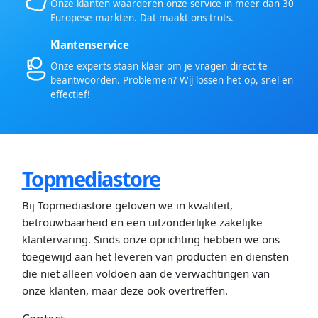
Onze klanten waarderen onze service in meer dan 30
Europese markten. Dat maakt ons trots.
Klantenservice
Onze experts staan klaar om je vragen direct te
beantwoorden. Problemen? Wij lossen het op, snel en
effectief!
Topmediastore
Bij Topmediastore geloven we in kwaliteit,
betrouwbaarheid en een uitzonderlijke zakelijke
klantervaring. Sinds onze oprichting hebben we ons
toegewijd aan het leveren van producten en diensten
die niet alleen voldoen aan de verwachtingen van
onze klanten, maar deze ook overtreffen.