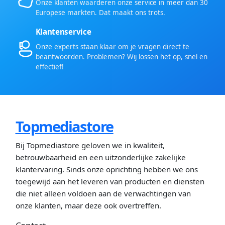
Onze klanten waarderen onze service in meer dan 30
Europese markten. Dat maakt ons trots.
Klantenservice
Onze experts staan klaar om je vragen direct te
beantwoorden. Problemen? Wij lossen het op, snel en
effectief!
Topmediastore
Bij Topmediastore geloven we in kwaliteit,
betrouwbaarheid en een uitzonderlijke zakelijke
klantervaring. Sinds onze oprichting hebben we ons
toegewijd aan het leveren van producten en diensten
die niet alleen voldoen aan de verwachtingen van
onze klanten, maar deze ook overtreffen.