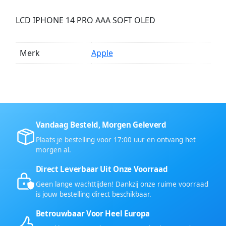
LCD IPHONE 14 PRO AAA SOFT OLED
Merk
Apple
Vandaag Besteld, Morgen Geleverd
Plaats je bestelling voor 17:00 uur en ontvang het
morgen al.
Direct Leverbaar Uit Onze Voorraad
Geen lange wachttijden! Dankzij onze ruime voorraad
is jouw bestelling direct beschikbaar.
Betrouwbaar Voor Heel Europa