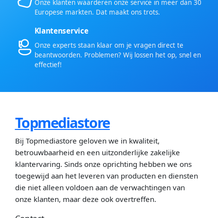
Onze klanten waarderen onze service in meer dan 30
Europese markten. Dat maakt ons trots.
Klantenservice
Onze experts staan klaar om je vragen direct te
beantwoorden. Problemen? Wij lossen het op, snel en
effectief!
Topmediastore
Bij Topmediastore geloven we in kwaliteit,
betrouwbaarheid en een uitzonderlijke zakelijke
klantervaring. Sinds onze oprichting hebben we ons
toegewijd aan het leveren van producten en diensten
die niet alleen voldoen aan de verwachtingen van
onze klanten, maar deze ook overtreffen.