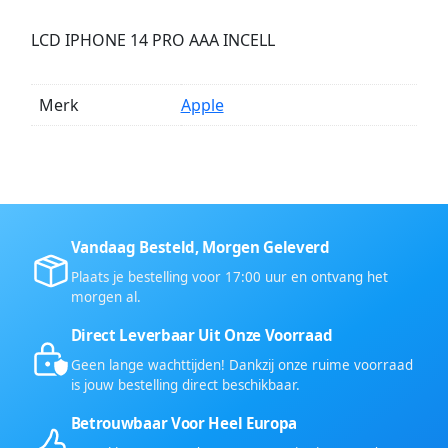
LCD IPHONE 14 PRO AAA INCELL
Merk
Apple
Vandaag Besteld, Morgen Geleverd
Plaats je bestelling voor 17:00 uur en ontvang het
morgen al.
Direct Leverbaar Uit Onze Voorraad
Geen lange wachttijden! Dankzij onze ruime voorraad
is jouw bestelling direct beschikbaar.
Betrouwbaar Voor Heel Europa