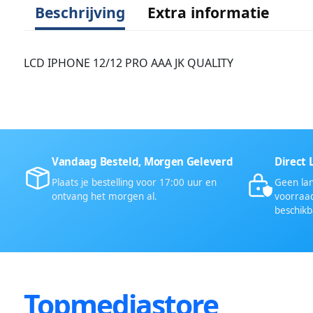
Beschrijving
Extra informatie
LCD IPHONE 12/12 PRO AAA JK QUALITY
Vandaag Besteld, Morgen Geleverd
Direct 
Plaats je bestelling voor 17:00 uur en
Geen lan
ontvang het morgen al.
voorraad
beschikb
Topmediastore