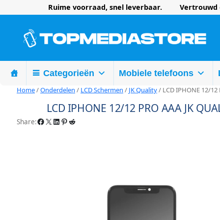
Ruime voorraad, snel leverbaar. Vertrouwd d
Categorieën
Mobiele telefoons
Home
/
Onderdelen
/
LCD Schermen
/
JK Quality
/ LCD IPHONE 12/12
LCD IPHONE 12/12 PRO AAA JK QUA
Facebook
X
LinkedIn
Pinterest
Reddit
Share: