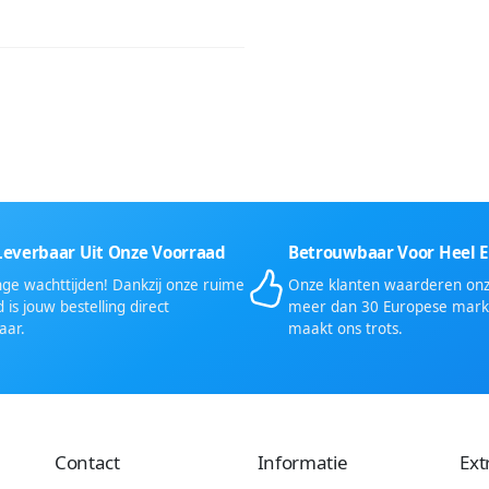
Leverbaar Uit Onze Voorraad
Betrouwbaar Voor Heel 
ge wachttijden! Dankzij onze ruime
Onze klanten waarderen onze
 is jouw bestelling direct
meer dan 30 Europese mark
aar.
maakt ons trots.
Contact
Informatie
Ext