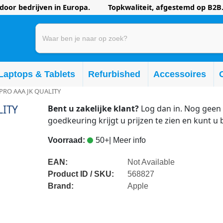
oor bedrijven in Europa. Topkwaliteit, afgestemd op B2B.
Laptops & Tablets
Refurbished
Accessoires
 PRO AAA JK QUALITY
LITY
Bent u zakelijke klant?
Log dan in. Nog geen 
goedkeuring krijgt u prijzen te zien en kunt u 
Voorraad:
50+
| Meer info
EAN:
Not Available
Product ID / SKU:
568827
Brand:
Apple