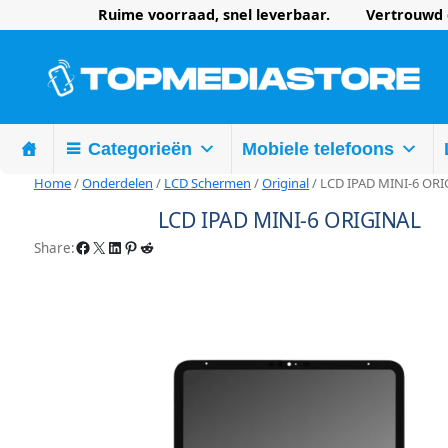
Ruime voorraad, snel leverbaar. Vertrouwd d
Categorieën
Mobiele telefoons
Home
/
Onderdelen
/
LCD Schermen
/
Original
/ LCD IPAD MINI-6 OR
LCD IPAD MINI-6 ORIGINAL
Facebook
X
LinkedIn
Pinterest
Reddit
Share: