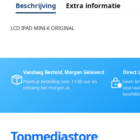
Beschrijving
Extra informatie
LCD IPAD MINI-6 ORIGINAL
Vandaag Besteld, Morgen Geleverd
Direct 
Plaats je bestelling voor 17:00 uur en
Geen lan
ontvang het morgen al.
voorraad
beschikb
Topmediastore