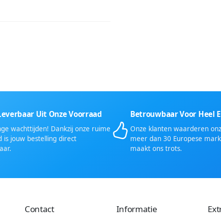
Leverbaar Uit Onze Voorraad
Betrouwbaar Voor Heel 
ge wachttijden! Dankzij onze ruime
Onze klanten waarderen onze
 is jouw bestelling direct
meer dan 30 Europese mark
aar.
maakt ons trots.
Contact
Informatie
Ext