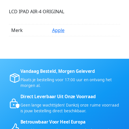
LCD IPAD AIR-4 ORIGINAL
Merk
Apple
Vandaag Besteld, Morgen Geleverd
Plaats je bestelling voor 17:00 uur en ontvang het
morgen al.
Direct Leverbaar Uit Onze Voorraad
Geen lange wachttijden! Dankzij onze ruime voorraad
is jouw bestelling direct beschikbaar.
Betrouwbaar Voor Heel Europa