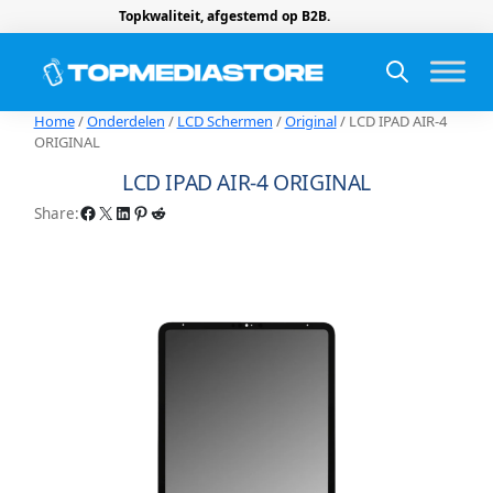
Topkwaliteit, afgestemd op B2B.
Home
/
Onderdelen
/
LCD Schermen
/
Original
/ LCD IPAD AIR-4
ORIGINAL
LCD IPAD AIR-4 ORIGINAL
Facebook
X
LinkedIn
Pinterest
Reddit
Share: