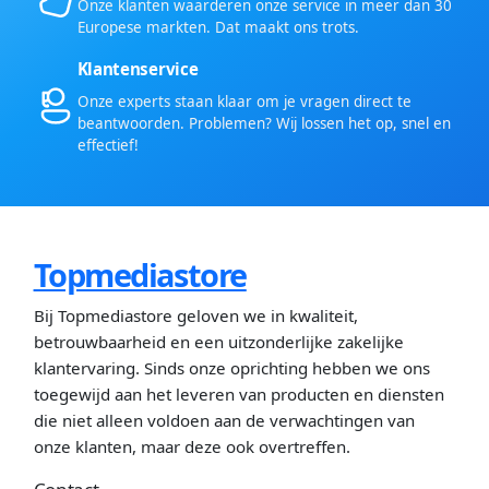
Onze klanten waarderen onze service in meer dan 30
Europese markten. Dat maakt ons trots.
Klantenservice
Onze experts staan klaar om je vragen direct te
beantwoorden. Problemen? Wij lossen het op, snel en
effectief!
Topmediastore
Bij Topmediastore geloven we in kwaliteit,
betrouwbaarheid en een uitzonderlijke zakelijke
klantervaring. Sinds onze oprichting hebben we ons
toegewijd aan het leveren van producten en diensten
die niet alleen voldoen aan de verwachtingen van
onze klanten, maar deze ook overtreffen.