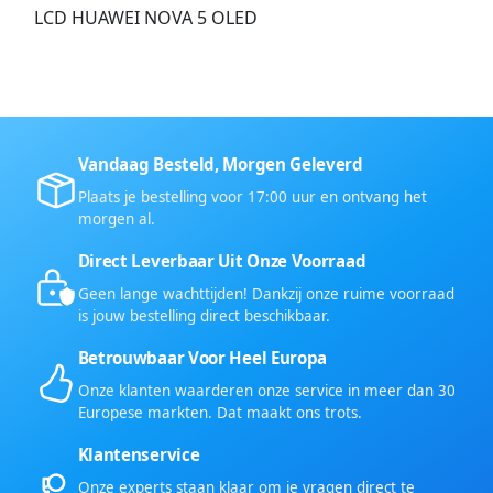
LCD HUAWEI NOVA 5 OLED
Vandaag Besteld, Morgen Geleverd
Plaats je bestelling voor 17:00 uur en ontvang het
morgen al.
Direct Leverbaar Uit Onze Voorraad
Geen lange wachttijden! Dankzij onze ruime voorraad
is jouw bestelling direct beschikbaar.
Betrouwbaar Voor Heel Europa
Onze klanten waarderen onze service in meer dan 30
Europese markten. Dat maakt ons trots.
Klantenservice
Onze experts staan klaar om je vragen direct te