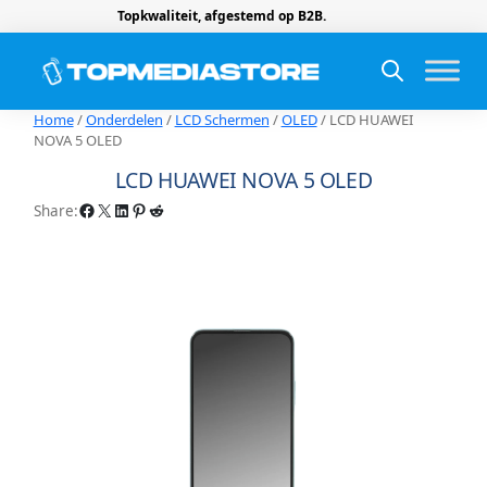
Topkwaliteit, afgestemd op B2B.
Home
/
Onderdelen
/
LCD Schermen
/
OLED
/ LCD HUAWEI
NOVA 5 OLED
LCD HUAWEI NOVA 5 OLED
Facebook
X
LinkedIn
Pinterest
Reddit
Share: