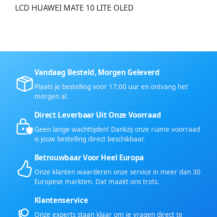
LCD HUAWEI MATE 10 LITE OLED
Vandaag Besteld, Morgen Geleverd
Plaats je bestelling voor 17:00 uur en ontvang het
morgen al.
Direct Leverbaar Uit Onze Voorraad
Geen lange wachttijden! Dankzij onze ruime voorraad
is jouw bestelling direct beschikbaar.
Betrouwbaar Voor Heel Europa
Onze klanten waarderen onze service in meer dan 30
Europese markten. Dat maakt ons trots.
Klantenservice
Onze experts staan klaar om je vragen direct te