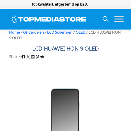
Topkwaliteit, afgestemd op B2B.
Home
/
Onderdelen
/
LCD Schermen
/
OLED
/ LCD HUAWEI HON
9 OLED
LCD HUAWEI HON 9 OLED
Facebook
X
LinkedIn
Pinterest
Reddit
Share: