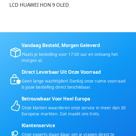
LCD HUAWEI HON 9 OLED
Vandaag Besteld, Morgen Geleverd
Plaats je bestelling voor 17:00 uur en ontvang het
morgen al.
Direct Leverbaar Uit Onze Voorraad
Geen lange wachttijden! Dankzij onze ruime voorraad
is jouw bestelling direct beschikbaar.
Betrouwbaar Voor Heel Europa
Onze klanten waarderen onze service in meer dan 30
Europese markten. Dat maakt ons trots.
Klantenservice
Onze experts staan klaar om je vragen direct te