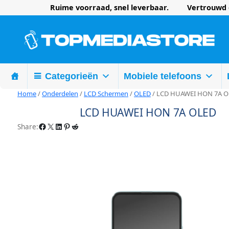
Ruime voorraad, snel leverbaar. Vertrouwd d
Categorieën
Mobiele telefoons
Home
/
Onderdelen
/
LCD Schermen
/
OLED
/ LCD HUAWEI HON 7A 
LCD HUAWEI HON 7A OLED
Facebook
X
LinkedIn
Pinterest
Reddit
Share: