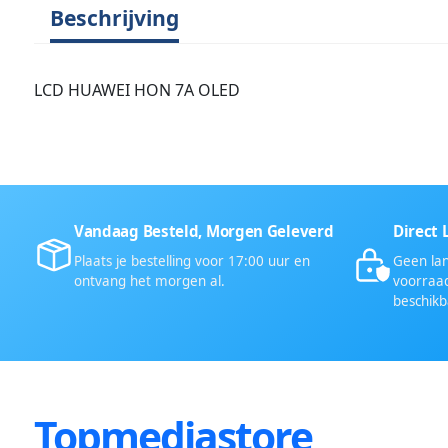
Beschrijving
LCD HUAWEI HON 7A OLED
Vandaag Besteld, Morgen Geleverd
Direct 
Plaats je bestelling voor 17:00 uur en
Geen lan
ontvang het morgen al.
voorraad
beschikb
Topmediastore