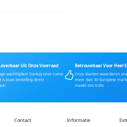
Leverbaar Uit Onze Voorraad
Betrouwbaar Voor Heel 
ge wachttijden! Dankzij onze ruime
Onze klanten waarderen onze
 is jouw bestelling direct
meer dan 30 Europese mark
aar.
maakt ons trots.
Contact
Informatie
Ext