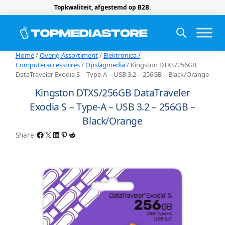
Topkwaliteit, afgestemd op B2B.
Home
/
Overig Assortiment
/
Elektronica /
Computeraccessoires
/
Opslagmedia
/ Kingston DTXS/256GB
DataTraveler Exodia S – Type-A – USB 3.2 – 256GB – Black/Orange
Kingston DTXS/256GB DataTraveler
Exodia S – Type-A – USB 3.2 – 256GB –
Black/Orange
Facebook
X
LinkedIn
Pinterest
Reddit
Share: