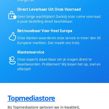
morgen al.
Direct Leverbaar Uit Onze Voorraad
Geen lange wachttijden! Dankzij onze ruime voorraad
is jouw bestelling direct beschikbaar.
Betrouwbaar Voor Heel Europa
Onze klanten waarderen onze service in meer dan 30
Europese markten. Dat maakt ons trots.
Klantenservice
Onze experts staan klaar om je vragen direct te
beantwoorden. Problemen? Wij lossen het op, snel en
effectief!
Topmediastore
Bij Topmediastore geloven we in kwaliteit,