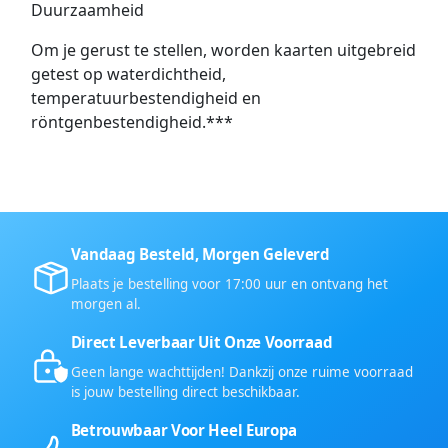
Duurzaamheid
Om je gerust te stellen, worden kaarten uitgebreid
getest op waterdichtheid,
temperatuurbestendigheid en
röntgenbestendigheid.***
Vandaag Besteld, Morgen Geleverd
Plaats je bestelling voor 17:00 uur en ontvang het
morgen al.
Direct Leverbaar Uit Onze Voorraad
Geen lange wachttijden! Dankzij onze ruime voorraad
is jouw bestelling direct beschikbaar.
Betrouwbaar Voor Heel Europa