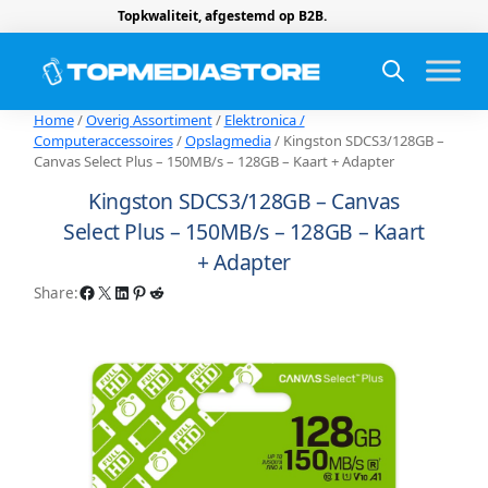
Topkwaliteit, afgestemd op B2B.
Home
/
Overig Assortiment
/
Elektronica /
Computeraccessoires
/
Opslagmedia
/ Kingston SDCS3/128GB –
Canvas Select Plus – 150MB/s – 128GB – Kaart + Adapter
Kingston SDCS3/128GB – Canvas
Select Plus – 150MB/s – 128GB – Kaart
+ Adapter
Facebook
X
LinkedIn
Pinterest
Reddit
Share: