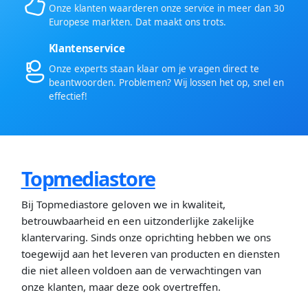
Onze klanten waarderen onze service in meer dan 30
Europese markten. Dat maakt ons trots.
Klantenservice
Onze experts staan klaar om je vragen direct te
beantwoorden. Problemen? Wij lossen het op, snel en
effectief!
Topmediastore
Bij Topmediastore geloven we in kwaliteit,
betrouwbaarheid en een uitzonderlijke zakelijke
klantervaring. Sinds onze oprichting hebben we ons
toegewijd aan het leveren van producten en diensten
die niet alleen voldoen aan de verwachtingen van
onze klanten, maar deze ook overtreffen.