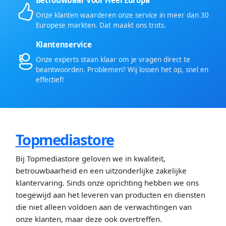
Onze klanten waarderen onze service in meer dan 30
Europese markten. Dat maakt ons trots.
Klantenservice
Onze experts staan klaar om je vragen direct te
beantwoorden. Problemen? Wij lossen het op, snel en
effectief!
Topmediastore
Bij Topmediastore geloven we in kwaliteit,
betrouwbaarheid en een uitzonderlijke zakelijke
klantervaring. Sinds onze oprichting hebben we ons
toegewijd aan het leveren van producten en diensten
die niet alleen voldoen aan de verwachtingen van
onze klanten, maar deze ook overtreffen.