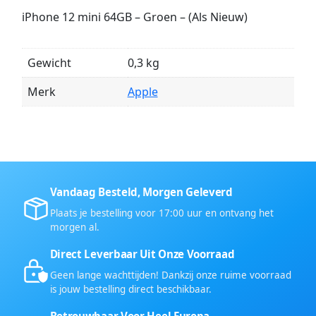
iPhone 12 mini 64GB – Groen – (Als Nieuw)
Gewicht
0,3 kg
Merk
Apple
Vandaag Besteld, Morgen Geleverd
Plaats je bestelling voor 17:00 uur en ontvang het
morgen al.
Direct Leverbaar Uit Onze Voorraad
Geen lange wachttijden! Dankzij onze ruime voorraad
is jouw bestelling direct beschikbaar.
Betrouwbaar Voor Heel Europa