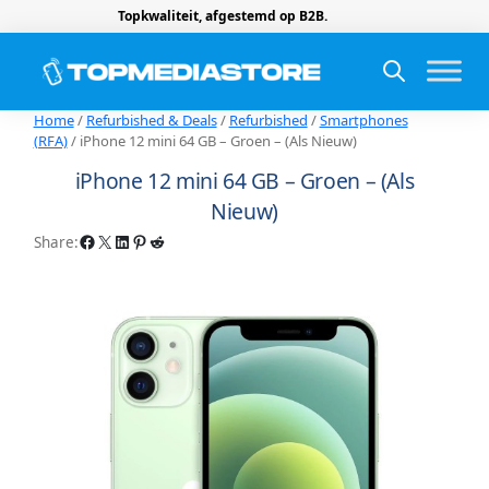
Topkwaliteit, afgestemd op B2B.
Home
/
Refurbished & Deals
/
Refurbished
/
Smartphones
(RFA)
/ iPhone 12 mini 64 GB – Groen – (Als Nieuw)
iPhone 12 mini 64 GB – Groen – (Als
Nieuw)
Facebook
X
LinkedIn
Pinterest
Reddit
Share: