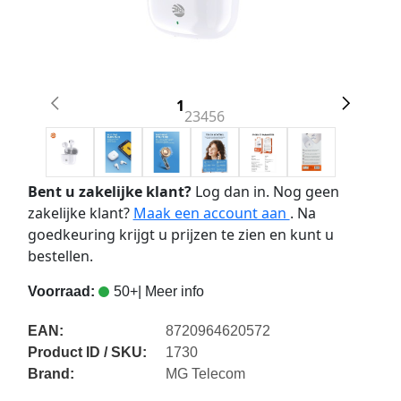
1
2
3
4
5
6
Bent u zakelijke klant?
Log dan in. Nog geen
zakelijke klant?
Maak een account aan
. Na
goedkeuring krijgt u prijzen te zien en kunt u
bestellen.
Voorraad:
50+
| Meer info
EAN:
8720964620572
Product ID / SKU:
1730
Brand:
MG Telecom