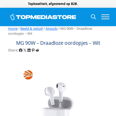
Topkwaliteit, afgestemd op B2B.
Home
/
Beeld & geluid
/
Airpods
/ MG 90W – Draadloze
oordopjes – Wit
MG 90W – Draadloze oordopjes – Wit
Facebook
X
LinkedIn
Pinterest
Reddit
Share: