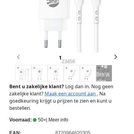
1
2
3
4
5
6
+8
Bekijk
alles
Bent u zakelijke klant?
Log dan in. Nog geen
zakelijke klant?
Maak een account aan
. Na
goedkeuring krijgt u prijzen te zien en kunt u
bestellen.
Voorraad:
50+
| Meer info
EAN:
8720964620305