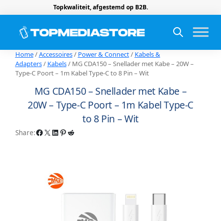
Topkwaliteit, afgestemd op B2B.
Home
/
Accessoires
/
Power & Connect
/
Kabels &
Adapters
/
Kabels
/ MG CDA150 – Snellader met Kabe – 20W –
Type-C Poort – 1m Kabel Type-C to 8 Pin – Wit
MG CDA150 – Snellader met Kabe –
20W – Type-C Poort – 1m Kabel Type-C
to 8 Pin – Wit
Facebook
X
LinkedIn
Pinterest
Reddit
Share: