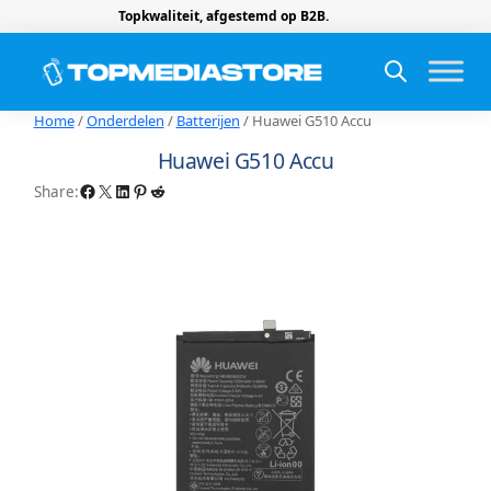
Topkwaliteit, afgestemd op B2B.
Home
/
Onderdelen
/
Batterijen
/ Huawei G510 Accu
Huawei G510 Accu
Facebook
X
LinkedIn
Pinterest
Reddit
Share: