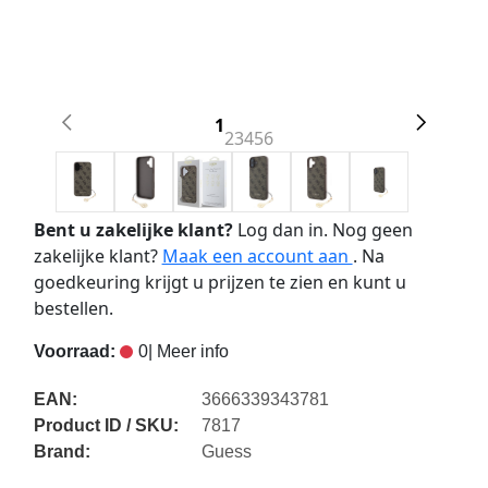
1
2
3
4
5
6
Bent u zakelijke klant?
Log dan in. Nog geen
zakelijke klant?
Maak een account aan
. Na
goedkeuring krijgt u prijzen te zien en kunt u
bestellen.
Voorraad:
0
| Meer info
EAN:
3666339343781
Product ID / SKU:
7817
Brand:
Guess