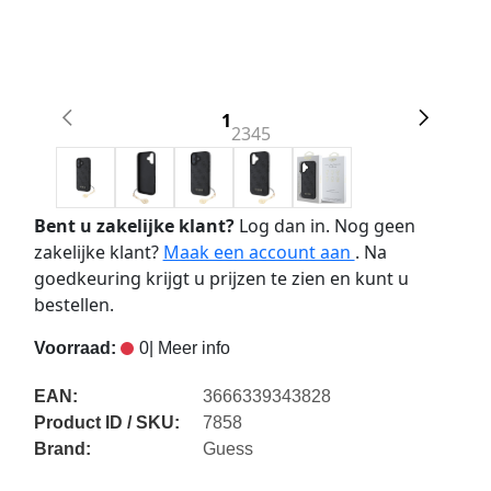
1
2
3
4
5
Bent u zakelijke klant?
Log dan in. Nog geen
zakelijke klant?
Maak een account aan
. Na
goedkeuring krijgt u prijzen te zien en kunt u
bestellen.
Voorraad:
0
| Meer info
EAN:
3666339343828
Product ID / SKU:
7858
Brand:
Guess