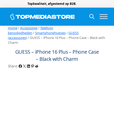
Topkwaliteit, afgestemd op B2B.
Home
/
Accessoires
/
Telefoon
benodigdheden
/
Smartphonehoesjes
/
GUESS
(accessoires)
/ GUESS – iPhone 16 Plus – Phone Case – Black with
Charm
GUESS – iPhone 16 Plus – Phone Case
– Black with Charm
Facebook
X
LinkedIn
Pinterest
Reddit
Share: