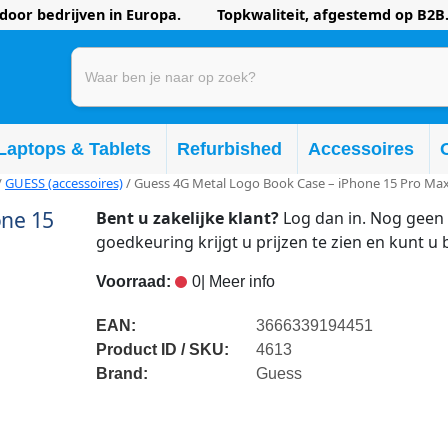
oor bedrijven in Europa. Topkwaliteit, afgestemd op B2B.
Laptops & Tablets
Refurbished
Accessoires
/
GUESS (accessoires)
/ Guess 4G Metal Logo Book Case – iPhone 15 Pro Max
one 15
Bent u zakelijke klant?
Log dan in. Nog geen 
goedkeuring krijgt u prijzen te zien en kunt u 
Voorraad:
0
| Meer info
EAN:
3666339194451
Product ID / SKU:
4613
Brand:
Guess