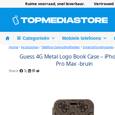
Ruime voorraad, snel leverbaar. Vertrouwd d
Categorieën
Mobiele telefoons
Home
/
Accessoires
/
Telefoon benodigdheden
/
Smartphonehoesjes
Guess 4G Metal Logo Book Case – iPh
Pro Max -bruin
Facebook
X
LinkedIn
Pinterest
Reddit
Share: