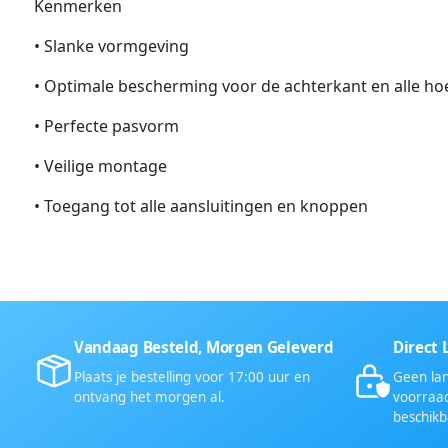
Kenmerken
• Slanke vormgeving
• Optimale bescherming voor de achterkant en alle h
• Perfecte pasvorm
• Veilige montage
• Toegang tot alle aansluitingen en knoppen
Vandaag Besteld, Morgen Geleverd
Direct 
Plaats je bestelling voor 17:00 uur en
Geen lan
ontvang het morgen al.
voorraad
beschikb