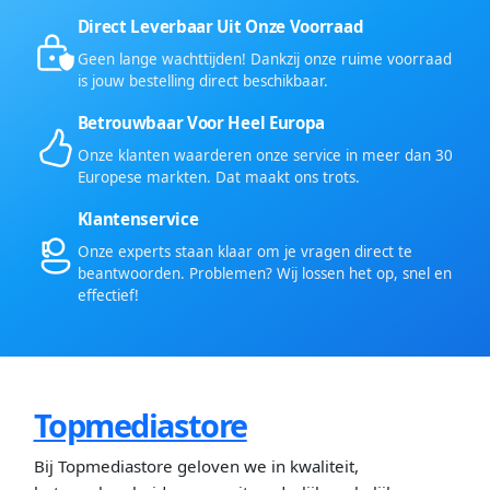
Direct Leverbaar Uit Onze Voorraad
Geen lange wachttijden! Dankzij onze ruime voorraad
is jouw bestelling direct beschikbaar.
Betrouwbaar Voor Heel Europa
Onze klanten waarderen onze service in meer dan 30
Europese markten. Dat maakt ons trots.
Klantenservice
Onze experts staan klaar om je vragen direct te
beantwoorden. Problemen? Wij lossen het op, snel en
effectief!
Topmediastore
Bij Topmediastore geloven we in kwaliteit,