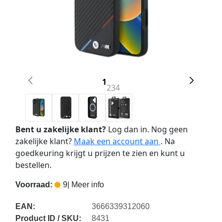
1
2
3
4
Bent u zakelijke klant?
Log dan in. Nog geen
zakelijke klant?
Maak een account aan
. Na
goedkeuring krijgt u prijzen te zien en kunt u
bestellen.
Voorraad:
9
| Meer info
EAN:
3666339312060
Product ID / SKU:
8431