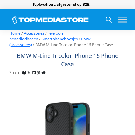
Topkwaliteit, afgestemd op B2B.
Home
/
Accessoires
/
Telefoon
benodigdheden
/
Smartphonehoesjes
/
BMW
(accessoires)
/ BMW M-Line Tricolor iPhone 16 Phone Case
BMW M-Line Tricolor iPhone 16 Phone
Case
Facebook
X
LinkedIn
Pinterest
Reddit
Share: