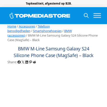
Topkwaliteit, afgestemd op B2B.
Home
/
Accessoires
/
Telefoon
benodigdheden
/
Smartphonehoesjes
/
BMW
(accessoires)
/ BMW M-Line Samsung Galaxy S24 Silicone Phone
Case (MagSafe) – Black
BMW M-Line Samsung Galaxy S24
Silicone Phone Case (MagSafe) – Black
Facebook
X
LinkedIn
Pinterest
Reddit
Share: