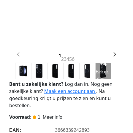
1
2
3
4
5
6
+4
Bekijk
alles
Bent u zakelijke klant?
Log dan in. Nog geen
zakelijke klant?
Maak een account aan
. Na
goedkeuring krijgt u prijzen te zien en kunt u
bestellen.
Voorraad:
1
| Meer info
EAN:
3666339242893