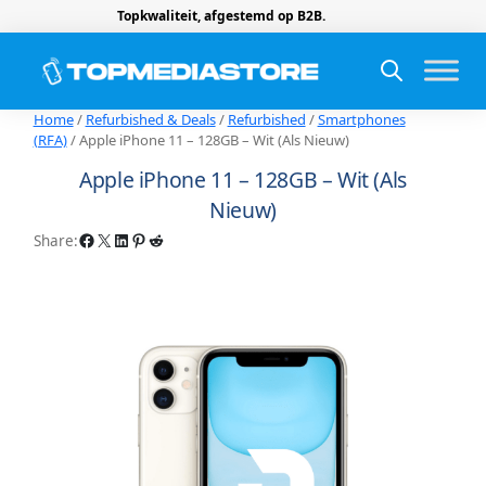
Topkwaliteit, afgestemd op B2B.
Home
/
Refurbished & Deals
/
Refurbished
/
Smartphones
(RFA)
/ Apple iPhone 11 – 128GB – Wit (Als Nieuw)
Apple iPhone 11 – 128GB – Wit (Als
Nieuw)
Facebook
X
LinkedIn
Pinterest
Reddit
Share: