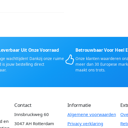
Leverbaar Uit Onze Voorraad
Betrouwbaar Voor Heel 
ge wachttijden! Dankzij onze ruime
Onze klanten waarderen onze
 is jouw bestelling direct
meer dan 30 Europese mark
aar.
maakt ons trots.
Contact
Informatie
Ext
Innsbruckweg 60
Algemene voorwaarden
Ove
id en
3047 AH Rotterdam
Privacy verklaring
Ret