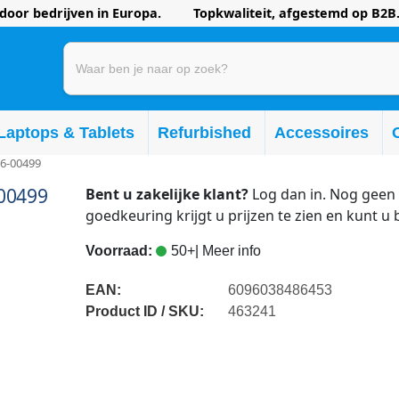
oor bedrijven in Europa. Topkwaliteit, afgestemd op B2B.
Laptops & Tablets
Refurbished
Accessoires
16-00499
-00499
Bent u zakelijke klant?
Log dan in. Nog geen 
goedkeuring krijgt u prijzen te zien en kunt u 
Voorraad:
50+
| Meer info
EAN:
6096038486453
Product ID / SKU:
463241