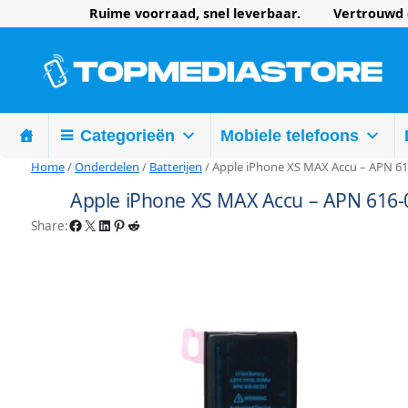
Ruime voorraad, snel leverbaar. Vertrouwd d
Categorieën
Mobiele telefoons
Home
/
Onderdelen
/
Batterijen
/ Apple iPhone XS MAX Accu – APN 6
Apple iPhone XS MAX Accu – APN 616
Facebook
X
LinkedIn
Pinterest
Reddit
Share: