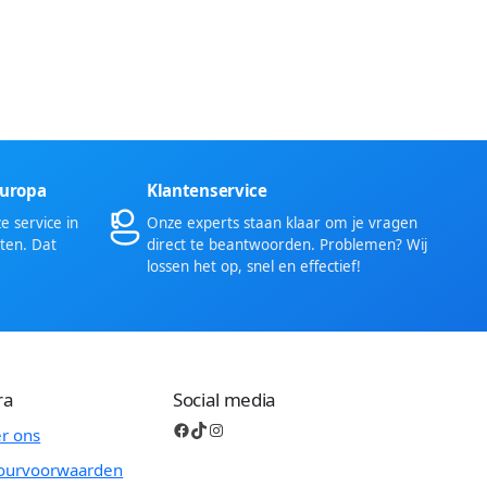
Europa
Klantenservice
 service in
Onze experts staan klaar om je vragen
ten. Dat
direct te beantwoorden. Problemen? Wij
lossen het op, snel en effectief!
ra
Social media
Facebook
TikTok
Instagram
r ons
ourvoorwaarden