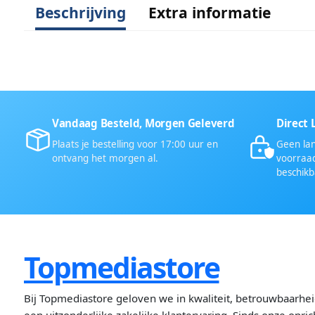
Beschrijving
Extra informatie
Vandaag Besteld, Morgen Geleverd
Direct 
Plaats je bestelling voor 17:00 uur en
Geen lan
ontvang het morgen al.
voorraad
beschikb
Topmediastore
Bij Topmediastore geloven we in kwaliteit, betrouwbaarhe