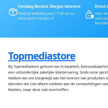
Vandaag Besteld, Morgen Geleverd
Direct 
Plaats je bestelling voor 17:00 uur en
Geen lan
ontvang het morgen al.
voorraad
beschikb
Topmediastore
Bij Topmediastore geloven we in kwaliteit, betrouwbaarhe
een uitzonderlijke zakelijke klantervaring. Sinds onze opric
hebben we ons toegewijd aan het leveren van producten 
diensten die niet alleen voldoen aan de verwachtingen va
klanten, maar deze ook overtreffen.