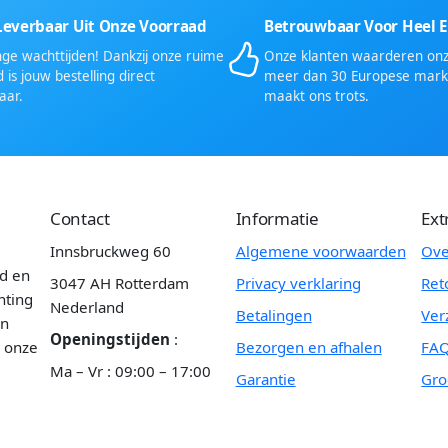
Leverbaar Uit Onze Voorraad
Betrouwbaar Voor Heel 
ge wachttijden! Dankzij onze ruime
Onze klanten waarderen onze
 is jouw bestelling direct
meer dan 30 Europese mark
aar.
maakt ons trots.
Contact
Informatie
Ext
Innsbruckweg 60
Algemene voorwaarden
Ove
id en
3047 AH Rotterdam
Privacy verklaring
Ret
hting
Nederland
Betalingen
Ver
en
Openingstijden
:
n onze
Bezorgen en afhalen
FA
Ma – Vr : 09:00 – 17:00
Garantie
Gro