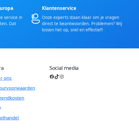
Europa
Klantenservice
 service in
Onze experts staan klaar om je vragen
ten. Dat
direct te beantwoorden. Problemen? Wij
lossen het op, snel en effectief!
ra
Social media
Facebook
TikTok
Instagram
r ons
ourvoorwaarden
zendkosten
Q
othandel