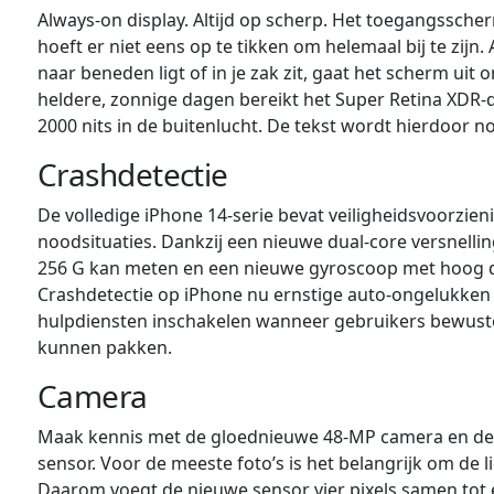
Always‑on display. Altijd op scherp. Het toegangsscherm 
hoeft er niet eens op te tikken om helemaal bij te zijn
naar beneden ligt of in je zak zit, gaat het scherm uit 
heldere, zonnige dagen bereikt het Super Retina XDR-
2000 nits in de buitenlucht. De tekst wordt hierdoor no
Crash­detectie
De volledige iPhone 14-serie bevat veiligheidsvoorzie
noodsituaties. Dankzij een nieuwe dual-core versnelli
256 G kan meten en een nieuwe gyroscoop met hoog d
Crashdetectie op iPhone nu ernstige auto-ongelukken
hulpdiensten inschakelen wanneer gebruikers bewustel
kunnen pakken.
Camera
Maak kennis met de gloednieuwe 48‑MP camera en de
sensor. Voor de meeste foto’s is het belangrijk om de 
Daarom voegt de nieuwe sensor vier pixels samen tot 