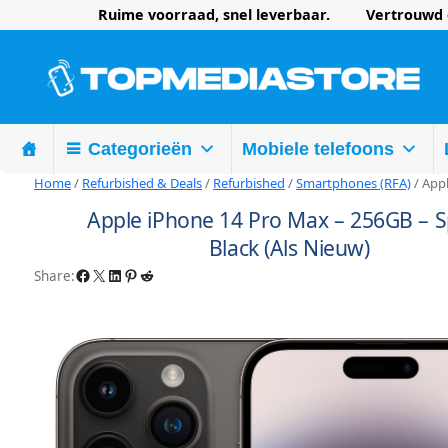
Ruime voorraad, snel leverbaar. Vertrouwd d
Categorieën
Mobiele telefoons
Home
/
Refurbished & Deals
/
Refurbished
/
Smartphones (RFA)
/ Appl
Apple iPhone 14 Pro Max – 256GB – 
Black (Als Nieuw)
Facebook
X
LinkedIn
Pinterest
Reddit
Share: