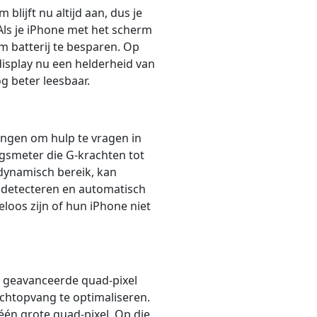
blijft nu altijd aan, dus je
. Als je iPhone met het scherm
om batterij te besparen. Op
display nu een helderheid van
g beter leesbaar.
ningen om hulp te vragen in
ngsmeter die G-krachten tot
ynamisch bereik, kan
 detecteren en automatisch
oos zijn of hun iPhone niet
 geavanceerde quad‑pixel
lichtopvang te optimaliseren.
één grote quad‑pixel. Op die