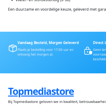
Een duurzame en voordelige keuze, geleverd met gara
Vandaag Besteld, Morgen Geleverd
Direct 
Plaats je bestelling voor 17:00 uur en
Geen lan
ontvang het morgen al.
voorraad
beschikb
Topmediastore
Bij Topmediastore geloven we in kwaliteit, betrouwbaarhe