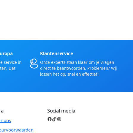
Europa
Klantenservice
 service in
Onze experts staan klaar om je vragen
ten. Dat
direct te beantwoorden. Problemen? Wij
lossen het op, snel en effectief!
ra
Social media
Facebook
TikTok
Instagram
r ons
ourvoorwaarden