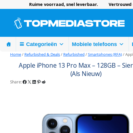
Ruime voorraad, snel leverbaar. Vertrouwd d
Categorieën
Mobiele telefoons
Home
/
Refurbished & Deals
/
Refurbished
/
Smartphones (RFA)
/ Appl
Apple iPhone 13 Pro Max – 128GB – Sier
(Als Nieuw)
Facebook
X
LinkedIn
Pinterest
Reddit
Share: