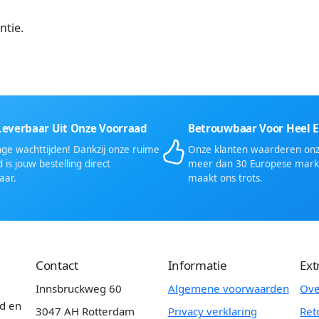
ntie.
Leverbaar Uit Onze Voorraad
Betrouwbaar Voor Heel 
ge wachttijden! Dankzij onze ruime
Onze klanten waarderen onze
 is jouw bestelling direct
meer dan 30 Europese mark
aar.
maakt ons trots.
Contact
Informatie
Ext
Innsbruckweg 60
Algemene voorwaarden
Ove
id en
3047 AH Rotterdam
Privacy verklaring
Ret