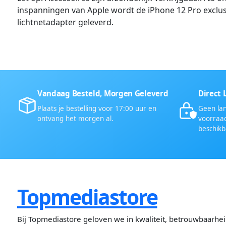
inspanningen van Apple wordt de iPhone 12 Pro exclus
lichtnetadapter geleverd.
Vandaag Besteld, Morgen Geleverd
Direct 
Plaats je bestelling voor 17:00 uur en
Geen lan
ontvang het morgen al.
voorraad
beschikb
Topmediastore
Bij Topmediastore geloven we in kwaliteit, betrouwbaarhe