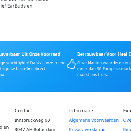
ief EarBuds en
Leverbaar Uit Onze Voorraad
Betrouwbaar Voor Heel 
ge wachttijden! Dankzij onze ruime
Onze klanten waarderen onze
 is jouw bestelling direct
meer dan 30 Europese mark
aar.
maakt ons trots.
Contact
Informatie
Ext
Innsbruckweg 60
Algemene voorwaarden
Ove
id en
3047 AH Rotterdam
Privacy verklaring
Ret