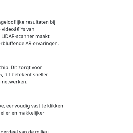
elooflijke resultaten bij
je videoâ€™s van
e LiDAR-scanner maakt
rbluffende AR-ervaringen.
hip. Dit zorgt voor
, dit betekent sneller
e netwerken.
, eenvoudig vast te klikken
eller en makkelijker
onderdeel van de milieu