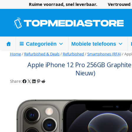
Ruime voorraad, snel leverbaar. Vertrouwd d
Categorieën
Mobiele telefoons
Home
/
Refurbished & Deals
/
Refurbished
/
Smartphones (RFA)
/ Appl
Apple iPhone 12 Pro 256GB Graphite 
Nieuw)
Facebook
X
LinkedIn
Pinterest
Reddit
Share: