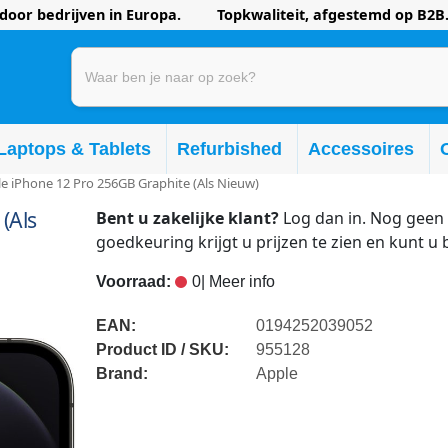
oor bedrijven in Europa. Topkwaliteit, afgestemd op B2B.
Laptops & Tablets
Refurbished
Accessoires
e iPhone 12 Pro 256GB Graphite (Als Nieuw)
(Als
Bent u zakelijke klant?
Log dan in. Nog geen 
goedkeuring krijgt u prijzen te zien en kunt u 
Voorraad:
0
| Meer info
EAN:
0194252039052
Product ID / SKU:
955128
Brand:
Apple