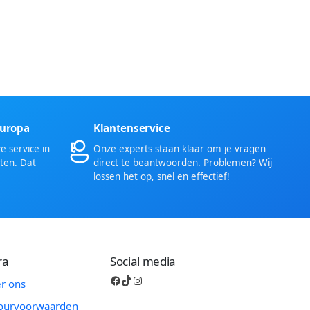
Europa
Klantenservice
 service in
Onze experts staan klaar om je vragen
ten. Dat
direct te beantwoorden. Problemen? Wij
lossen het op, snel en effectief!
ra
Social media
Facebook
TikTok
Instagram
r ons
ourvoorwaarden