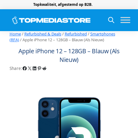
Topkwaliteit, afgestemd op B2B.
Home
/
Refurbished & Deals
/
Refurbished
/
Smartphones
(RFA)
/ Apple iPhone 12 – 128GB – Blauw (Als Nieuw)
Apple iPhone 12 – 128GB – Blauw (Als
Nieuw)
Facebook
X
LinkedIn
Pinterest
Reddit
Share: