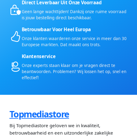
Direct Leverbaar Uit Onze Voorraad
Geen lange wachttijden! Dankzij onze ruime voorraad
is jouw bestelling direct beschikbaar.
Betrouwbaar Voor Heel Europa
Onze klanten waarderen onze service in meer dan 30
Europese markten. Dat maakt ons trots.
Klantenservice
Onze experts staan klaar om je vragen direct te
beantwoorden. Problemen? Wij lossen het op, snel en
effectief!
Topmediastore
Bij Topmediastore geloven we in kwaliteit,
betrouwbaarheid en een uitzonderlijke zakelijke