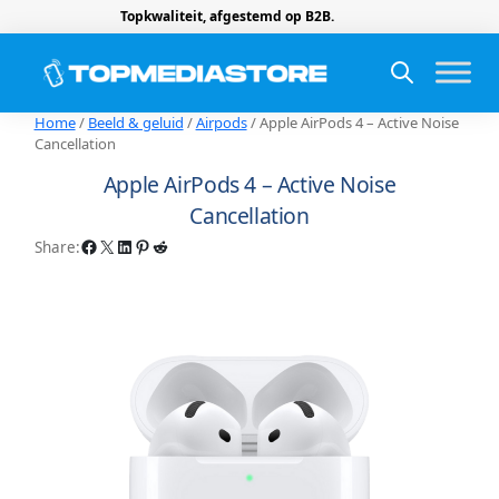
Topkwaliteit, afgestemd op B2B.
Home
/
Beeld & geluid
/
Airpods
/ Apple AirPods 4 – Active Noise
Cancellation
Apple AirPods 4 – Active Noise
Cancellation
Facebook
X
LinkedIn
Pinterest
Reddit
Share: