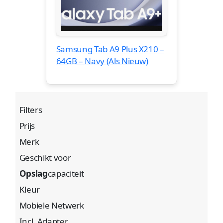
Samsung Tab A9 Plus X210 –
64GB – Navy (Als Nieuw)
Filters
Prijs
Merk
Geschikt voor
Opslag
capaciteit
Kleur
Mobiele Netwerk
Incl. Adapter