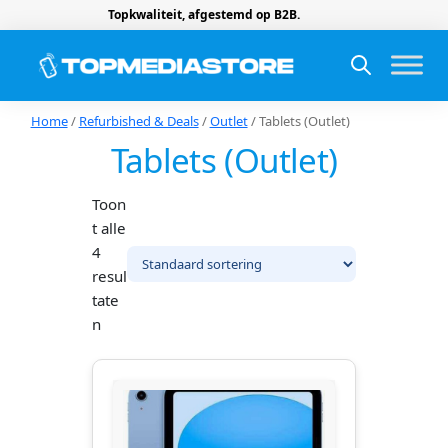
Topkwaliteit, afgestemd op B2B.
Home
/
Refurbished & Deals
/
Outlet
/ Tablets (Outlet)
Tablets (Outlet)
Toon
t alle
4
resul
tate
n